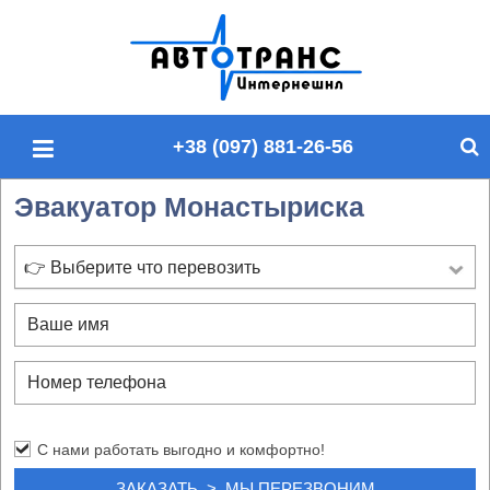
П
о
и
с
+38 (097) 881-26-56
к
п
Эвакуатор Монастыриска
о
с
а
👉 Выберите что перевозить
й
т
у
С нами работать выгодно и комфортно!