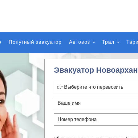
р
Попутный эвакуатор
Автовоз
Трал
Тар
Эвакуатор Новоархан
👉 Выберите что перевозить