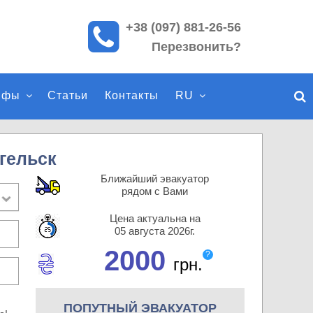
+38 (097) 881-26-56
П
Перезвонить?
о
и
с
ифы
Статьи
Контакты
RU
к
п
о
с
гельск
а
Ближайший эвакуатор
й
рядом с Вами
т
Цена актуальна на
у
05 августа 2026г.
2000
?
грн.
ПОПУТНЫЙ ЭВАКУАТОР