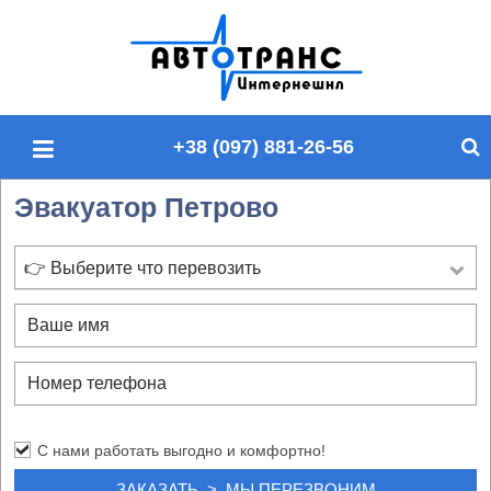
П
о
и
с
+38 (097) 881-26-56
к
п
Эвакуатор Петрово
о
с
а
👉 Выберите что перевозить
й
т
у
С нами работать выгодно и комфортно!