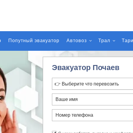
р
Попутный эвакуатор
Автовоз
Трал
Тар
Эвакуатор Почаев
👉 Выберите что перевозить