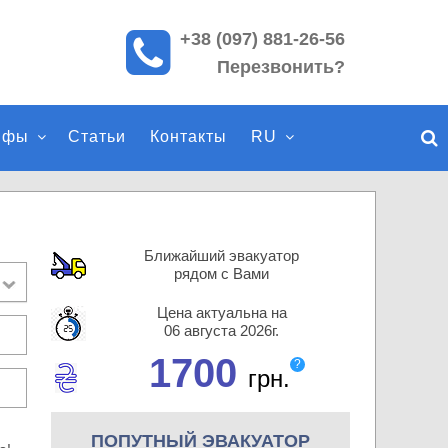
+38 (097) 881-26-56
П
Перезвонить?
о
и
с
ифы
Статьи
Контакты
RU
к
п
о
с
а
Ближайший эвакуатор
й
рядом с Вами
т
Цена актуальна на
у
06 августа 2026г.
1700
?
грн.
ПОПУТНЫЙ ЭВАКУАТОР