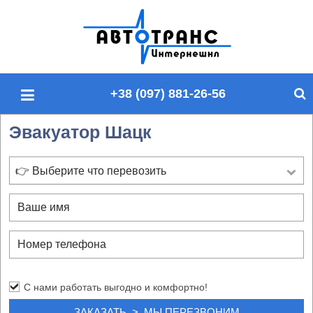
П
о
и
с
+38 (097) 881-26-56
к
п
Эвакуатор Шацк
о
с
а
👉 Выберите что перевозить
й
т
у
С нами работать выгодно и комфортно!