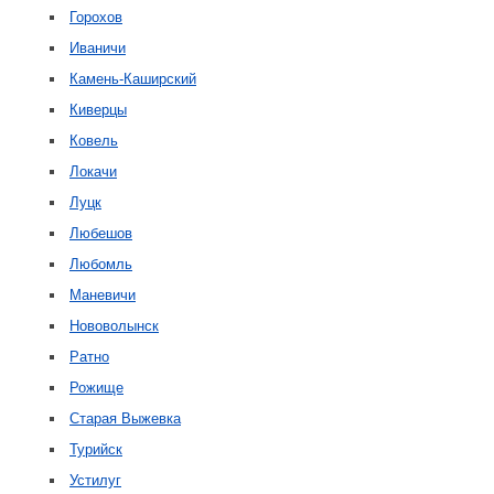
Горохов
Иваничи
Камень-Каширский
Киверцы
Ковель
Локачи
Луцк
Любешов
Любомль
Маневичи
Нововолынск
Ратно
Рожище
Старая Выжевка
Турийск
Устилуг