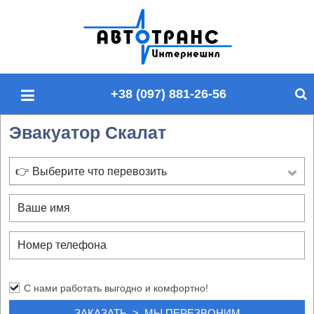
П
о
и
с
+38 (097) 881-26-56
к
п
Эвакуатор Скалат
о
с
а
👉 Выберите что перевозить
й
т
у
С нами работать выгодно и комфортно!