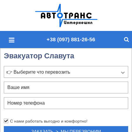
П
о
и
с
+38 (097) 881-26-56
к
п
Эвакуатор Славута
о
с
а
👉 Выберите что перевозить
й
т
у
С нами работать выгодно и комфортно!