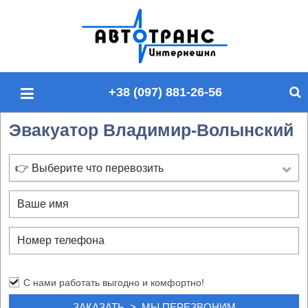
П
о
и
с
+38 (097) 881-26-56
к
п
Эвакуатор Владимир-Волынский
о
с
а
👉 Выберите что перевозить
й
т
у
С нами работать выгодно и комфортно!