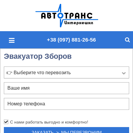
П
о
и
с
+38 (097) 881-26-56
к
п
Эвакуатор Зборов
о
с
а
👉 Выберите что перевозить
й
т
у
С нами работать выгодно и комфортно!