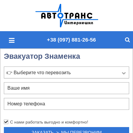
П
о
и
с
+38 (097) 881-26-56
к
п
Эвакуатор Знаменка
о
с
а
👉 Выберите что перевозить
й
т
у
С нами работать выгодно и комфортно!