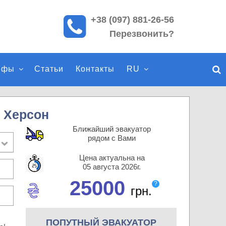
+38 (097) 881-26-56
П
Перезвонить?
о
и
с
ифы
Статьи
Контакты
RU
к
п
о
с
 Херсон
а
Ближайший эвакуатор
й
рядом с Вами
т
Цена актуальна на
у
05 августа 2026г.
25000
?
грн.
ПОПУТНЫЙ ЭВАКУАТОР