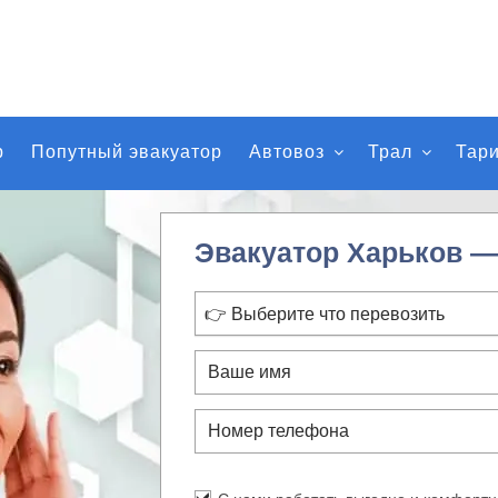
р
Попутный эвакуатор
Автовоз
Трал
Тар
Эвакуатор Харьков —
👉 Выберите что перевозить