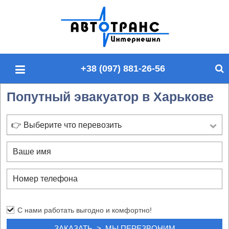
П
о
и
с
+38 (097) 881-26-56
к
п
Попутный эвакуатор в Харькове
о
с
а
👉 Выберите что перевозить
й
т
у
С нами работать выгодно и комфортно!