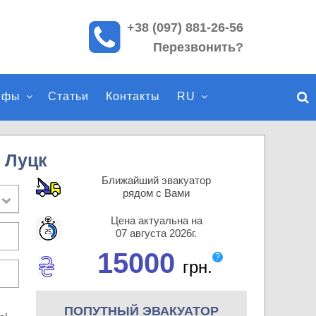
+38 (097) 881-26-56
П
Перезвонить?
о
и
с
ифы
Статьи
Контакты
RU
к
п
о
с
 Луцк
а
Ближайший эвакуатор
й
рядом с Вами
т
Цена актуальна на
у
07 августа 2026г.
15000
?
грн.
ПОПУТНЫЙ ЭВАКУАТОР