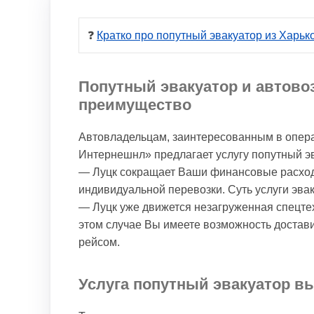
❓ 
Кратко про попутный эвакуатор из Харьк
Попутный эвакуатор и автово
преимущество
Автовладельцам, заинтересованным в опера
Интернешнл» предлагает услугу попутный эв
— Луцк сокращает Ваши финансовые расходы
индивидуальной перевозки. Суть услуги эвак
— Луцк уже движется незагруженная спецте
этом случае Вы имеете возможность достав
рейсом.
Услуга попутный эвакуатор вы