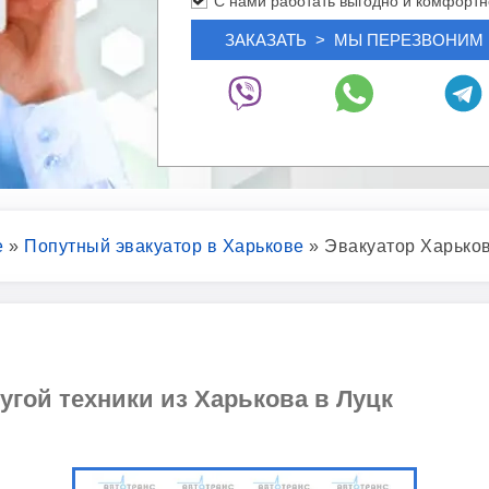
С нами работать выгодно и комфортн
е
»
Попутный эвакуатор в Харькове
»
Эвакуатор Харько
угой техники из Харькова в Луцк