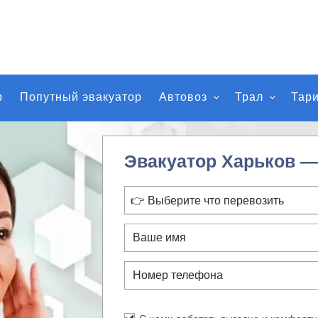
р
Попутный эвакуатор
Автовоз
Трал
Тар
Эвакуатор Харьков —
👉 Выберите что перевозить