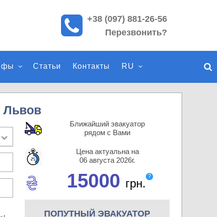
+38 (097) 881-26-56
П
Перезвонить?
о
и
с
ифы
Статьи
Контакты
RU
к
п
о
с
 Львов
а
Ближайший эвакуатор
й
рядом с Вами
т
Цена актуальна на
у
06 августа 2026г.
15000
?
грн.
ПОПУТНЫЙ ЭВАКУАТОР