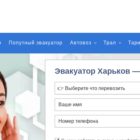
р
Попутный эвакуатор
Автовоз
Трал
Тар
Эвакуатор Харьков —
👉 Выберите что перевозить