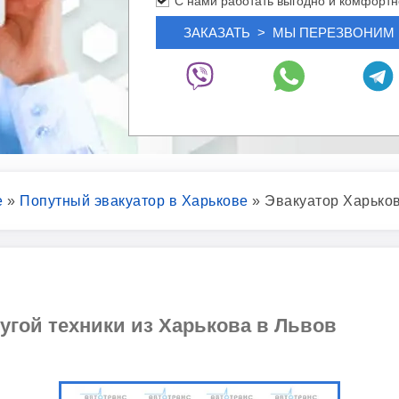
С нами работать выгодно и комфортн
е
»
Попутный эвакуатор в Харькове
»
Эвакуатор Харько
угой техники из Харькова в Львов