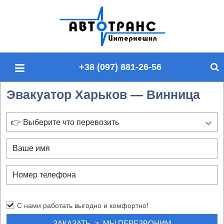
П
о
и
с
+38 (097) 881-26-56
к
п
Эвакуатор Харьков — Винница
о
с
а
👉 Выберите что перевозить
й
т
у
С нами работать выгодно и комфортно!