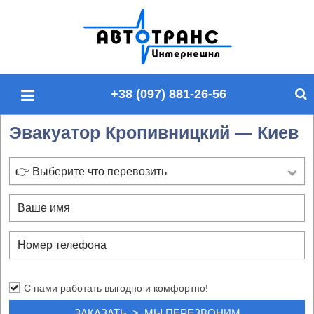
П
о
и
с
+38 (097) 881-26-56
к
п
Эвакуатор Кропивницкий — Киев
о
с
а
👉 Выберите что перевозить
й
т
у
С нами работать выгодно и комфортно!