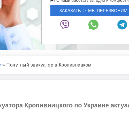
С нами работать выгодно и комфортн
е
»
Попутный эвакуатор в Кропивницком
уатора Кропивницкого по Украине актуаль