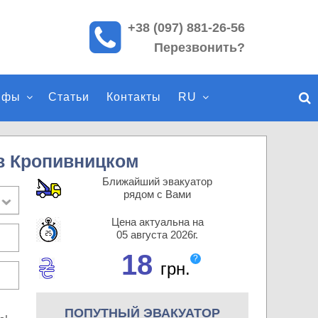
+38 (097) 881-26-56
П
Перезвонить?
о
и
с
ифы
Статьи
Контакты
RU
к
п
о
с
в Кропивницком
а
Ближайший эвакуатор
й
рядом с Вами
т
Цена актуальна на
у
05 августа 2026г.
18
?
грн.
ПОПУТНЫЙ ЭВАКУАТОР