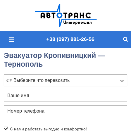
П
о
и
с
+38 (097) 881-26-56
к
п
Эвакуатор Кропивницкий —
о
Тернополь
с
а
й
👉 Выберите что перевозить
т
у
С нами работать выгодно и комфортно!