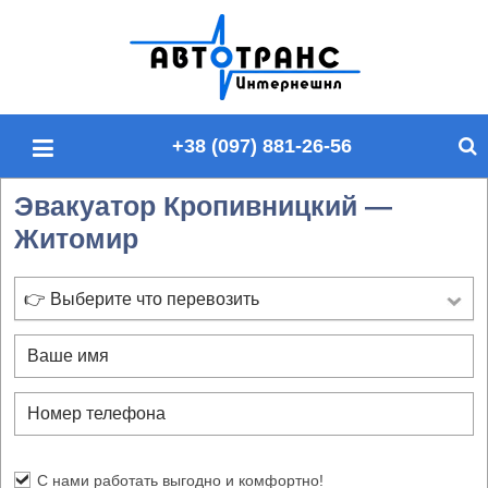
П
о
и
с
+38 (097) 881-26-56
к
п
Эвакуатор Кропивницкий —
о
Житомир
с
а
й
👉 Выберите что перевозить
т
у
С нами работать выгодно и комфортно!