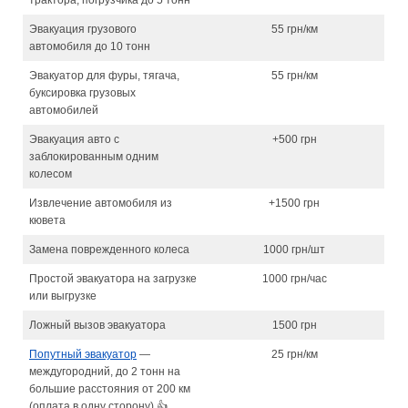
трактора, погрузчика до 5 тонн
Эвакуация грузового
55 грн/км
автомобиля до 10 тонн
Эвакуатор для фуры, тягача,
55 грн/км
буксировка грузовых
автомобилей
Эвакуация авто с
+500 грн
заблокированным одним
колесом
Извлечение автомобиля из
+1500 грн
кювета
Замена поврежденного колеса
1000 грн/шт
Простой эвакуатора на загрузке
1000 грн/час
или выгрузке
Ложный вызов эвакуатора
1500 грн
Попутный эвакуатор
—
25 грн/км
междугородний, до 2 тонн на
большие расстояния от 200 км
(оплата в одну сторону) 👍